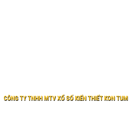
CÔNG TY TNHH MTV XỔ SỐ KIẾN THIẾT KON TUM
© 2019 XO SO KIEN THIET KON TUM
Website:
xosokontum.vn
- Email:
ctyxsktkontum@gmail.c
Địa chỉ: 198 Bà Triệu, phường Kon Tum, tỉnh Quảng Ngãi
Điện thoại: 0260 3862323 Fax: 0260 3866037