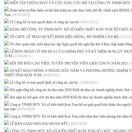
DIỄN TẬP CHỮA CHÁY VÀ CỨU NẠN, CỨU HỘ TẠI CÔNG TY TNHH MTV 
Đoàn kiểm tra Bảo hiểm xã hội tỉnh kiểm tra việc thực hiện chế độ, chính sách B
Tum
(28/10/2022)
Lễ Công bố và trao quyết định về công tác cán bộ
(19/01/2022)
ĐẢNG BỘ CÔNG TY TNHH MTV XỔ SỐ KIẾN THIẾT KON TUM TỔ CHỨC 
TỔ CHỨC LỄ TRAO QUYẾT ĐỊNH ĐIỀU ĐỘNG, BỔ NHIỆM CÁN BỘ
(22/12/2
Tổ chức quán triệt, triển khai học tập Nghị quyết hội nghị lần thứ 4 Ban chấp hành Đả
LỄ ĐÓN NHẬN CỜ THI ĐUA CỦA CHÍNH PHỦ VÀ KỶ NIÊM 30 NGÀY THÀ
TUM
(25/10/2021)
HỘI THI BÁO CÁO VIÊN, TUYÊN TRUYỀN VIÊN GIỎI CỤM IV NĂM 2021
(3
SƠ KẾT HOẠT ĐỘNG 9 THÁNG ĐẦU NĂM VÀ PHƯƠNG HƯỚNG NHIỆM VỤ 
THIẾT TỈNH KON TUM
(24/09/2021)
Lễ công bố và trao quyết định về công tác cán bộ.
(15/06/2021)
Hội nghị tổng kết công tác thi đua năm 2020 Khối thi đua các doanh nghiệp thuộc lĩnh
Hội nghị ký kết giao ước thi đua năm 2020 Khối thi đua các doanh nghiệp thuộc lĩnh v
Công ty TNHH MTV Xổ số kiến thiết Kon Tum hỗ trợ giải quyết khó khăn cho người bá
hạn mặn
(01/04/2020)
Công ty TNHH MTV Xổ số kiến thiết Kon Tum triển khai thực hiện phong trào đảm bảo
LỄ BÀN GIAO NHÀ ĐẠI ĐOÀN KẾT
(20/02/2020)
CÔNG TY TNHH MTV XỔ SỐ KIẾN THIẾT KON TUM TỔ CHỨC THÀNH CÔ