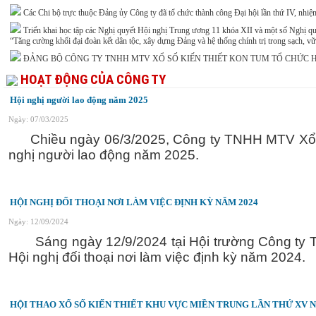
Các Chi bộ trực thuộc Đảng ủy Công ty đã tổ chức thành công Đại hội lần thứ IV, nhi
Triển khai học tập các Nghị quyết Hội nghị Trung ương 11 khóa XII và một số Nghị qu
“Tăng cường khối đại đoàn kết dân tộc, xây dựng Đảng và hệ thống chính trị trong sạch,
ĐẢNG BỘ CÔNG TY TNHH MTV XỔ SỐ KIẾN THIẾT KON TUM TỔ CHỨC 
HOẠT ĐỘNG CỦA CÔNG TY
Hội nghị người lao động năm 2025
Ngày: 07/03/2025
Chiều ngày 06/3/2025, Công ty TNHH MTV Xổ s
nghị người lao động năm 2025.
HỘI NGHỊ ĐỐI THOẠI NƠI LÀM VIỆC ĐỊNH KỲ NĂM 2024
Ngày: 12/09/2024
Sáng ngày 12/9/2024 tại Hội trường Công ty T
Hội nghị đối thoại nơi làm việc định kỳ năm 2024.
HỘI THAO XỔ SỐ KIẾN THIẾT KHU VỰC MIỀN TRUNG LẦN THỨ XV N