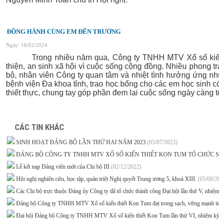
ĐỒNG HÀNH CÙNG EM ĐẾN TRƯỜNG
Ngày: 16/02/2024
Trong nhiều năm qua, Công ty TNHH MTV Xổ số kiến thi
thiện, an sinh xã hội vì cuộc sống cộng đồng. Nhiều phong 
bộ, nhân viên Công ty
quan tâm và
nhiệt tình hưởng ứng n
bệnh viện Đa khoa tỉnh
, trao học bổng cho các em học sinh 
thiết thực, chung tay góp phần
đem lại
cuộc sống ngày càng t
CÁC TIN KHÁC
SINH HOẠT ĐẢNG BỘ LẦN THỨ HAI NĂM 2023
(05/07/2023)
ĐẢNG BỘ CÔNG TY TNHH MTV XỔ SỐ KIẾN THIẾT KON TUM TỔ CHỨC 
Lễ kết nạp Đảng viên mới của Chi bộ III
(02/12/2022)
Hội nghị nghiên cứu, học tập, quán triệt Nghị quyết Trung ương 5, khoá XIII.
(05/08/2
Các Chi bộ trực thuộc Đảng ủy Công ty đã tổ chức thành công Đại hội lần thứ V, nhiệ
Đảng bộ Công ty TNHH MTV Xổ số kiến thiết Kon Tum đạt trong sạch, vững mạnh tiê
Đại hội Đảng bộ Công ty TNHH MTV Xổ số kiến thiết Kon Tum lần thứ VI, nhiệm kỳ 