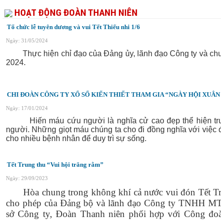
HOẠT ĐỘNG ĐOÀN THANH NIÊN
Tổ chức lễ tuyên dương và vui Tết Thiếu nhi 1/6
Ngày: 31/05/2024
Thực hiện chỉ đạo của Đảng ủy, lãnh đạo Công ty
và ch
2024.
CHI ĐOÀN CÔNG TY XỔ SỐ KIẾN THIẾT THAM GIA “NGÀY HỘI XUÂ
Ngày: 17/01/2024
Hiến máu cứu người là nghĩa cử cao đẹp thể hiện truyề
người. Những giọt máu chúng ta cho đi đồng nghĩa với việc 
cho nhiều bệnh nhân để duy trì sự sống.
Tết Trung thu “Vui hội trăng rằm”
Ngày: 29/09/2023
Hòa chung trong không khí cả nước vui đón Tết Tr
cho phép của Đảng bộ và lãnh đạo Công ty TNHH MTV X
sở Công ty, Đoàn Thanh niên phối hợp với Công đoàn