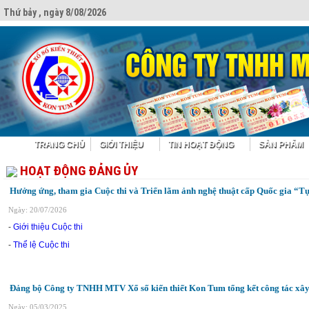
Thứ bảy , ngày 8/08/2026
TRANG CHỦ
GIỚI THIỆU
TIN HOẠT ĐỘNG
SẢN PHẨM
HOẠT ĐỘNG ĐẢNG ỦY
Hưởng ứng, tham gia Cuộc thi và Triển lãm ảnh nghệ thuật cấp Quốc gia “T
Ngày: 20/07/2026
-
Giới thiệu Cuộc thi
-
Thể lệ Cuộc thi
Đảng bộ Công ty TNHH MTV Xổ số kiến thiết Kon Tum tổng kết công tác xây
Ngày: 05/03/2025