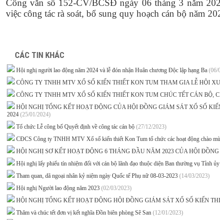
Công văn số 152-CV/BCSĐ ngày 06 tháng 3 năm 2024
việc công tác rà soát, bổ sung quy hoạch cán bộ năm 20
CÁC TIN KHÁC
Hội nghị người lao động năm 2024 và lễ đón nhận Huân chương Độc lập hạng Ba
(06/
CÔNG TY TNHH MTV XỔ SỐ KIẾN THIẾT KON TUM THAM GIA LỄ HỘI 
CÔNG TY TNHH MTV XỔ SỐ KIẾN THIẾT KON TUM CHÚC TẾT CÁN BỘ, CH
HỘI NGHỊ TỔNG KẾT HOẠT ĐỘNG CỦA HỘI ĐỒNG GIÁM SÁT XỔ SỐ KI
2024
(25/01/2024)
Tổ chức Lễ công bố Quyết định về công tác cán bộ
(27/12/2023)
CĐCS Công ty TNHH MTV Xổ số kiến thiết Kon Tum tổ chức các hoạt động chào m
HỘI NGHỊ SƠ KẾT HOẠT ĐỘNG 6 THÁNG ĐẦU NĂM 2023 CỦA HỘI ĐỒNG 
Hội nghị lấy phiếu tín nhiệm đối với cán bộ lãnh đạo thuộc diện Ban thường vụ Tỉnh ủ
Tham quan, dã ngoại nhân kỷ niệm ngày Quốc tế Phụ nữ 08-03-2023
(14/03/2023)
Hội nghị Người lao động năm 2023
(02/03/2023)
HỘI NGHỊ TỔNG KẾT HOẠT ĐỘNG HỘI ĐỒNG GIÁM SÁT XỔ SỐ KIẾN T
Thăm và chúc tết đơn vị kết nghĩa Đồn biên phòng Sê San
(12/01/2023)