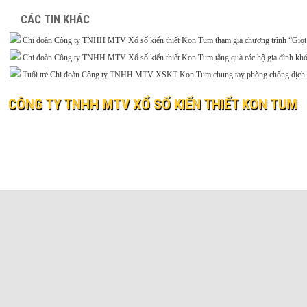
CÁC TIN KHÁC
Chi đoàn Công ty TNHH MTV Xổ số kiến thiết Kon Tum tham gia chương trình “Giọt
Chi đoàn Công ty TNHH MTV Xổ số kiến thiết Kon Tum tặng quà các hộ gia đình khó
Tuổi trẻ Chi đoàn Công ty TNHH MTV XSKT Kon Tum chung tay phòng chống dịch
CÔNG TY TNHH MTV XỔ SỐ KIẾN THIẾT KON TUM
© 2019 XO SO KIEN THIET KON TUM
Website:
xosokontum.vn
- Email:
ctyxsktkontum@gmail.c
Địa chỉ: 198 Bà Triệu, phường Kon Tum, tỉnh Quảng Ngãi
Điện thoại: 0260 3862323 Fax: 0260 3866037