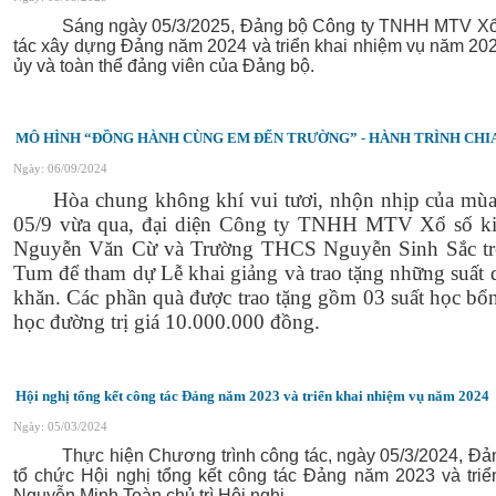
Sáng ngày 05/3/2025, Đảng bộ Công ty TNHH MTV Xổ số k
tác xây dựng Đảng năm 2024 và triển khai nhiệm vụ năm 202
ủy và toàn thể đảng viên của Đảng bộ.
MÔ HÌNH “ĐỒNG HÀNH CÙNG EM ĐẾN TRƯỜNG” - HÀNH TRÌNH CHI
Ngày: 06/09/2024
Hòa chung không khí vui tươi, nhộn nhịp của mùa
05/9 vừa qua, đại diện Công ty TNHH MTV Xổ số kiế
Nguyễn Văn Cừ và Trường THCS Nguyễn Sinh Sắc trê
Tum để tham dự Lễ khai giảng và trao tặng những suất 
khăn. Các phần quà được trao tặng gồm 03 suất học bổn
học đường trị giá 10.000.000 đồng.
Hội nghị tổng kết công tác Đảng năm 2023 và triển khai nhiệm vụ năm 2024
Ngày: 05/03/2024
Thực hiện Chương trình công tác, ngày 05/3/2024, Đảng
tổ chức Hội nghị tổng kết công tác Đảng năm 2023 và tri
Nguyễn Minh Toàn chủ trì Hội nghị.